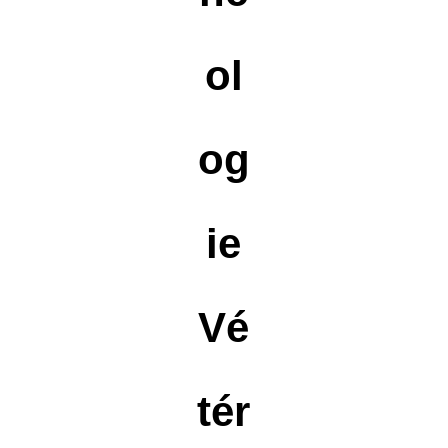
ol
og
ie
Vé
tér