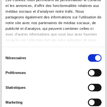
Pa
et les annonces, d'offrir des fonctionnalités relatives aux
médias sociaux et d'analyser notre trafic. Nous
partageons également des informations sur l'utilisation de
notre site avec nos partenaires de médias sociaux, de
rlo
publicité et d'analyse, qui peuvent combiner celles-ci
avec d'autres informations que vous leur avez fournies
ou qu'ils ont collectées lors de votre utilisation de leurs
ns
services.
Sélection
Nécessaires
du
consentement
de
Préférences
s
Statistiques
Marketing