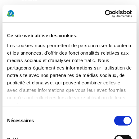
La Mobilière
Trupanion
Wau-Miau
Ce site web utilise des cookies.
Elles ont chacune leurs avantages et
Les cookies nous permettent de personnaliser le contenu
désavantages, nous conseillons donc de leur
et les annonces, d'offrir des fonctionnalités relatives aux
médias sociaux et d'analyser notre trafic. Nous
poser
partageons également des informations sur l'utilisation de
certaines questions afin de vous aider dans votre
notre site avec nos partenaires de médias sociaux, de
publicité et d'analyse, qui peuvent combiner celles-ci
choix pour vos besoins et celui de
avec d'autres informations que vous leur avez fournies
votre animal.
ou qu'ils ont collectées lors de votre utilisation de leurs
Lien utile:
services.
Sélection
Tableau comparatif de la FRC
Nécessaires
du
https://www.frc.ch/pas-facile-dy-voir-clair/
consentement