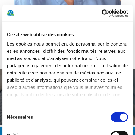
Rôle :
AMV
Ce site web utilise des cookies.
Les cookies nous permettent de personnaliser le contenu
Services :
Polyvalente
et les annonces, d'offrir des fonctionnalités relatives aux
AMV polyvalente
médias sociaux et d'analyser notre trafic. Nous
partageons également des informations sur l'utilisation de
notre site avec nos partenaires de médias sociaux, de
publicité et d'analyse, qui peuvent combiner celles-ci
avec d'autres informations que vous leur avez fournies
ou qu'ils ont collectées lors de votre utilisation de leurs
Un service d’urgences ouvert 24h/24 et 7j/7
services.
0900 022 022 (2fr/min)
Sélection
Nécessaires
du
consentement