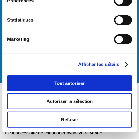
Préférences
HEURES D'OUVERTURE
Statistiques
Horaires d'ouverture :
24/24h
Nous répondons au téléphone
Marketing
Lun-Ven:
8h30-12h30 et 13h30-18h00
Nous sommes joignables sur le
numéro d'urgences 24h/24
Afficher les détails
Urgences : T
outes les nuits et week-end
Tout autoriser
CONTACT
Autoriser la sélection
Téléphone :
021 612 11 11
Refuser
Nuit et week-end :
0900 022 022 (2fr/min)
Il est nécessaire de téléphoner avant votre venue