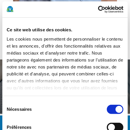
Ce site web utilise des cookies.
Rôle :
AMV
Les cookies nous permettent de personnaliser le contenu
Services :
Polyvalente
et les annonces, d'offrir des fonctionnalités relatives aux
médias sociaux et d'analyser notre trafic. Nous
partageons également des informations sur l'utilisation de
notre site avec nos partenaires de médias sociaux, de
publicité et d'analyse, qui peuvent combiner celles-ci
avec d'autres informations que vous leur avez fournies
Un service d’urgences ouvert 24h/24 et 7j/7
ou qu'ils ont collectées lors de votre utilisation de leurs
services.
0900 022 022 (2fr/min)
Sélection
Nécessaires
du
consentement
HEURES D'OUVERTURE
Préférences