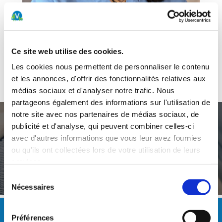
Ce site web utilise des cookies.
Rôle :
AMV
Les cookies nous permettent de personnaliser le contenu
Services :
Polyvalente
et les annonces, d'offrir des fonctionnalités relatives aux
médias sociaux et d'analyser notre trafic. Nous
partageons également des informations sur l'utilisation de
notre site avec nos partenaires de médias sociaux, de
publicité et d'analyse, qui peuvent combiner celles-ci
avec d'autres informations que vous leur avez fournies
Un service d’urgences ouvert 24h/24 et 7j/7
ou qu'ils ont collectées lors de votre utilisation de leurs
services.
0900 022 022 (2fr/min)
Sélection
Nécessaires
du
consentement
HEURES D'OUVERTURE
Préférences