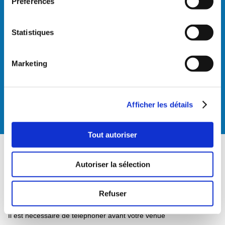
Préférences
HEURES D'OUVERTURE
Statistiques
Horaires d'ouverture :
24/24h
Nous répondons au téléphone
Marketing
Lun-Ven:
8h30-12h30 et 13h30-18h00
Nous sommes joignables sur le
numéro d'urgences 24h/24
Afficher les détails
Urgences : T
outes les nuits et week-end
Tout autoriser
CONTACT
Autoriser la sélection
Téléphone :
021 612 11 11
Refuser
Nuit et week-end :
0900 022 022 (2fr/min)
Il est nécessaire de téléphoner avant votre venue