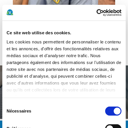
Rôle :
AMV
Ce site web utilise des cookies.
Les cookies nous permettent de personnaliser le contenu
Services :
Radiologie / Imagerie
et les annonces, d'offrir des fonctionnalités relatives aux
Technicienne en radiologie médicale
médias sociaux et d'analyser notre trafic. Nous
partageons également des informations sur l'utilisation de
notre site avec nos partenaires de médias sociaux, de
publicité et d'analyse, qui peuvent combiner celles-ci
avec d'autres informations que vous leur avez fournies
ou qu'ils ont collectées lors de votre utilisation de leurs
Un service d’urgences ouvert 24h/24 et 7j/7
services.
0900 022 022 (2fr/min)
Sélection
Nécessaires
du
consentement