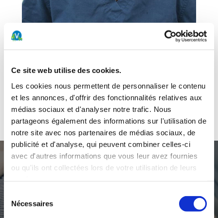
Ce site web utilise des cookies.
Rôle :
Vétérinaire indépendant
Les cookies nous permettent de personnaliser le contenu
et les annonces, d'offrir des fonctionnalités relatives aux
Services :
Ophtalmologie
médias sociaux et d'analyser notre trafic. Nous
Spécialiste européen en Ophtalmologie
partageons également des informations sur l'utilisation de
notre site avec nos partenaires de médias sociaux, de
publicité et d'analyse, qui peuvent combiner celles-ci
avec d'autres informations que vous leur avez fournies
ou qu'ils ont collectées lors de votre utilisation de leurs
services.
Un service d’urgences ouvert 24h/24 et 7j/7
Sélection
0900 022 022 (2fr/min)
Nécessaires
du
consentement