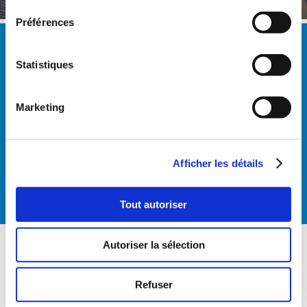
Préférences
HEURES D'OUVERTURE
Statistiques
Horaires d'ouverture :
24/24h
Marketing
Nous répondons au téléphone
Lun-Ven:
8h30-12h30 et 13h30-18h00
Afficher les détails
Nous sommes joignables sur le
numéro d'urgences 24h/24
Urgences : T
outes les nuits et week-end
Tout autoriser
Autoriser la sélection
CONTACT
Refuser
Téléphone :
021 612 11 11