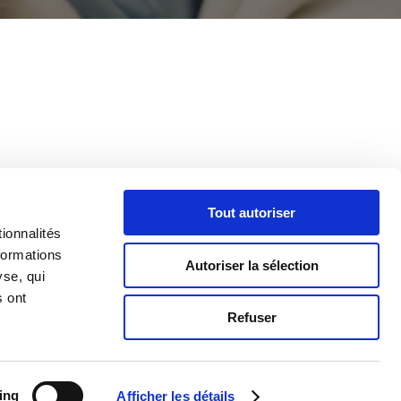
Tout autoriser
ionnalités
formations
Autoriser la sélection
yse, qui
s ont
Refuser
ing
Afficher les détails