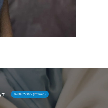
/7
0900 022 022 (2fr/min)