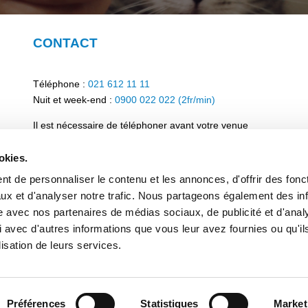
CONTACT
Téléphone :
021 612 11 11
Nuit et week-end :
0900 022 022 (2fr/min)
Il est nécessaire de téléphoner avant votre venue
E-mail :
reception@medivetsa.ch
okies.
E-mail comptabilité :
administration@medivetsa.ch
t de personnaliser le contenu et les annonces, d'offrir des fonct
© Copyright 2024
ux et d'analyser notre trafic. Nous partageons également des in
site avec nos partenaires de médias sociaux, de publicité et d'anal
Déclaration de protection des données
 avec d'autres informations que vous leur avez fournies ou qu'il
Mentions légales
lisation de leurs services.
Réalisation
Agence Synerg-In
Préférences
Statistiques
Market