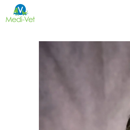
Charlène
Thiry