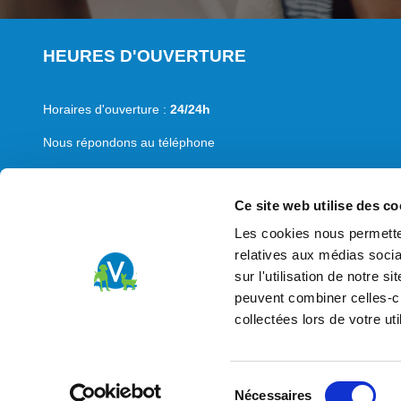
HEURES D'OUVERTURE
Horaires d'ouverture :
24/24h
Nous répondons au téléphone
Lun-Ven:
8h30-12h30 et 13h30-18h00
Ce site web utilise des co
Nous sommes joignables sur le
numéro d'urgences 24/24h
Les cookies nous permetten
Urgences :
toutes les nuits et week-end
relatives aux médias socia
sur l'utilisation de notre 
peuvent combiner celles-ci
collectées lors de votre uti
Sélection
Nécessaires