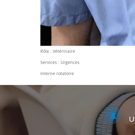
Rôle :
Vétérinaire
Services :
Urgences
Interne rotatoire
U