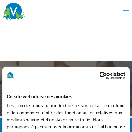
This page is used for Divi Login Designer extension.
It will not be visible to your readers. Do not delete it.
Un service d’urgences ouvert 24h/24 et 7j/7
Ce site web utilise des cookies.
0900 022 022 (2fr/min)
Les cookies nous permettent de personnaliser le contenu
et les annonces, d'offrir des fonctionnalités relatives aux
médias sociaux et d'analyser notre trafic. Nous
partageons également des informations sur l'utilisation de
HEURES D'OUVERTURE